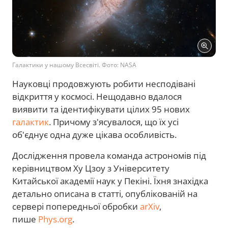
Галактики у нашому Всесвіті. Фото: NASA
Науковці продовжують робити несподівані
відкриття у космосі. Нещодавно вдалося
виявити та ідентифікувати цілих 95 нових
галактик
. Причому з'ясувалося, що їх усі
об'єднує одна дуже цікава особливість.
Дослідження провела команда астрономів під
керівництвом Ху Цзоу з Університету
Китайської академії наук у Пекіні. Їхня знахідка
детально описана в статті, опублікованій на
сервері попередньої обробки
arXiv
,
пише
Phys.org
.