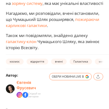
на
зоряну систему
, яка має унікальні властивості
Нагадаємо, ми розповідали, вчені встановили,
що Чумацький Шлях розширявся,
пожираючи
карликові галактики
.
Також ми повідомляли, знайдено далеку
галактику-клон
Чумацького Шляху, яка змінює
історію Всесвіту.
космос
відкриття
вчені
Галактика
метал
Автор:
ОБЕРИ НОВИНИ.LIVE В
Євгенія
Фрусевич
Слідкуй за
автором