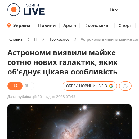
UA
Україна
Новини
Армія
Економіка
Спорт
Головна
IT
Про космос
Астрономи виявили майже сотн
Астрономи виявили майже
сотню нових галактик, яких
об'єднує цікава особливість
UA
RU
ОБЕРИ НОВИНИ.LIVE В
Дата публікації:
20 грудня 2023 07:43