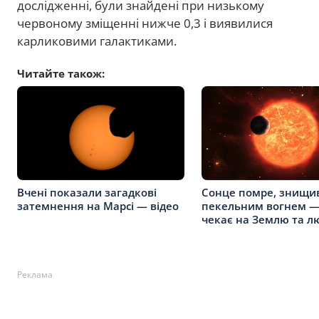
дослідженні, були знайдені при низькому
червоному зміщенні нижче 0,3 і виявилися
карликовими галактиками.
Читайте також:
Вчені показали загадкові
Сонце помре, знищи
затемнення на Марсі — відео
пекельним вогнем 
чекає на Землю та л
Реклама